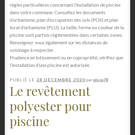
Mon compte
règles particulières concernant l’installation de piscine
dans votre commune. Consultez les documents
Page d’accueil
d’urbanisme, plan d’occupation des sols (POS) et plan
local d’urbanisme (PLU). La taille, forme ou couleur de la
Panier
piscine sont parfois réglementées dans certaines zones.
Renseignez-vous également sur les distances de
voisinage à respecter.
Politique de confidentialité
Prudence en lotissement ou en copropriété, vérifiez que
l’installation d’une piscine est autorisée.
Politique de cookies (UE)
PUBLIÉ LE
28 DÉCEMBRE 2020
par
pisce78
Store Manager
Le revêtement
Validation de la commande
polyester pour
Vendeur Dashboard
piscine
Orders