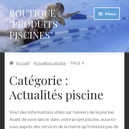
BOUTIQUE
Aller
Aller
Menu
à
au
"PRODUITS
la
contenu
PISCINES"
navigation
Accueil
Accueil
Actualités piscine
PAGE 4
CGU devis blocs polystyrène pour piscine
Catégorie :
Conditions Générales d’utilisation – devis blocs maison
Actualités piscine
Conditions Générales de Vente des kits piscine
polystyrène
Voici des informations utiles sur l’univers de la piscine.
Mentions légales
Avant de vous lancer dans votre projet piscine, assurez-
vous auprès des services de la mairie qu’il n’existe pas de