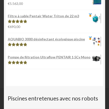
€
5.563,00
Filtre à sable Pentair Water Triton de 22 m3
€
690,00
Note
5.00
sur
5
AQUABIO 3000 désinfectant écologique piscine
Note
5.00
sur
5
Pompe de filtration Ultraflow PENTAIR 1,5Cv Mono
Note
5.00
sur
5
Piscines entretenues avec nos robots