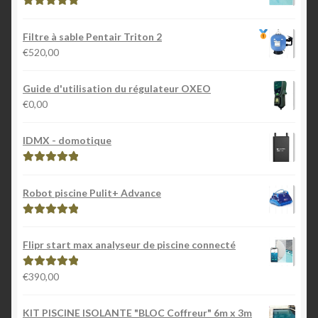
Note
5.00
sur
5
Filtre à sable Pentair Triton 2
€
520,00
Guide d'utilisation du régulateur OXEO
€
0,00
IDMX - domotique
Note
5.00
sur
5
Robot piscine Pulit+ Advance
Note
5.00
sur
5
Flipr start max analyseur de piscine connecté
€
390,00
Note
5.00
sur
5
KIT PISCINE ISOLANTE "BLOC Coffreur" 6m x 3m