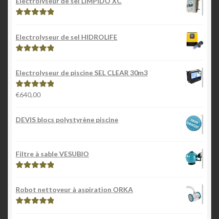
Electrolyseur de sel LIMPIDO XC
Note
5.00
sur
5
Electrolyseur de sel HIDROLIFE
Note
5.00
sur
5
Electrolyseur de piscine SEL CLEAR 30m3
€
640,00
Note
5.00
sur
5
DEVIS blocs polystyrène piscine
Filtre à sable VESUBIO
Note
5.00
sur
5
Robot nettoyeur à aspiration ORKA
Note
5.00
sur