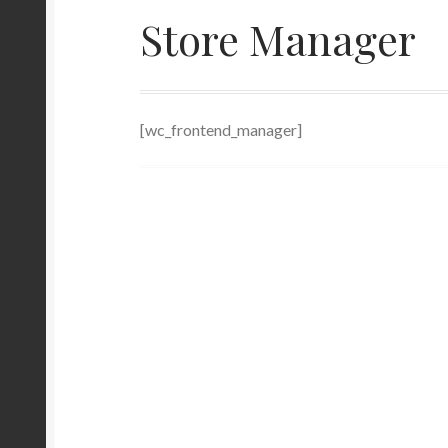
Store Manager
Politique de confidentialité
Politique de cook
Vendeur Dashboard
Vendors
[wc_frontend_manager]