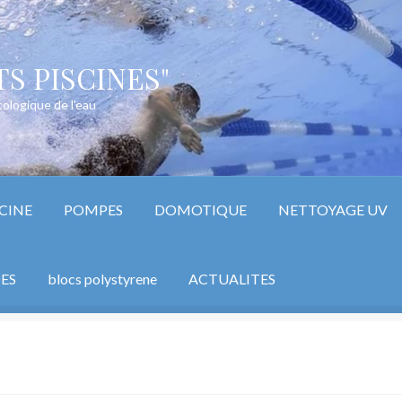
S PISCINES"
ologique de l'eau
CINE
POMPES
DOMOTIQUE
NETTOYAGE UV
ES
blocs polystyrene
ACTUALITES
cine
Conditions Générales d’utilisation – devis blocs maison
ne polystyrène
Mentions légales
Mon compte
Page d’accueil
Panie