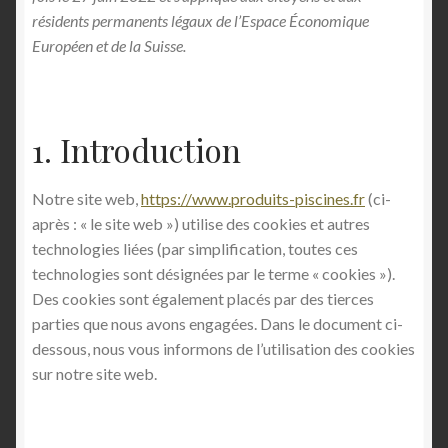
Mon compte
résidents permanents légaux de l’Espace Économique
Européen et de la Suisse.
Page d’accueil
Panier
1. Introduction
Politique de confidentialité
Notre site web,
https://www.produits-piscines.fr
(ci-
Politique de cookies (UE)
après : « le site web ») utilise des cookies et autres
technologies liées (par simplification, toutes ces
Store Manager
technologies sont désignées par le terme « cookies »).
Des cookies sont également placés par des tierces
parties que nous avons engagées. Dans le document ci-
Validation de la commande
dessous, nous vous informons de l’utilisation des cookies
sur notre site web.
Vendeur Dashboard
Orders