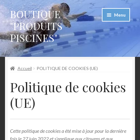
BOUTIQUE
Aller
Aller
Menu
à
au
"PRODUITS
la
contenu
PISCINES"
navigation
Accueil
Accueil
POLITIQUE DE COOKIES (UE)
CGU devis blocs polystyrène pour piscine
Politique de cookies
Conditions Générales d’utilisation – devis blocs maison
(UE)
Conditions Générales de Vente des kits piscine
polystyrène
Mentions légales
Cette politique de cookies a été mise à jour pour la dernière
fois le 27 juin 2022 et s’applique aux citoyens et aux