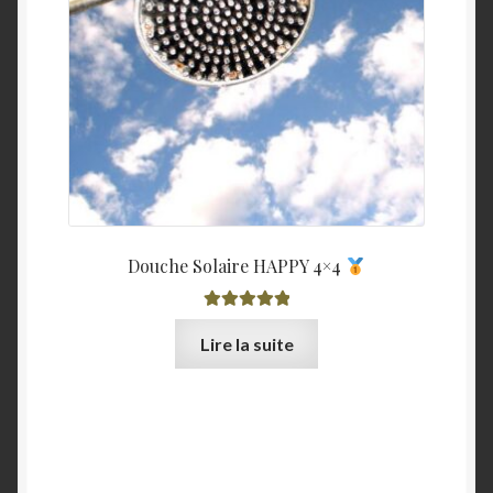
Douche Solaire HAPPY 4×4
Note
5.00
sur
Lire la suite
5