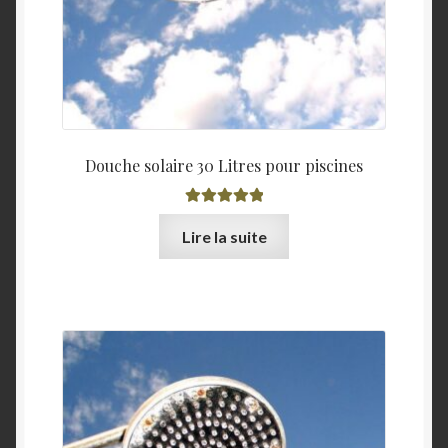
Douche solaire 30 Litres pour piscines
Note
5.00
sur
Lire la suite
5