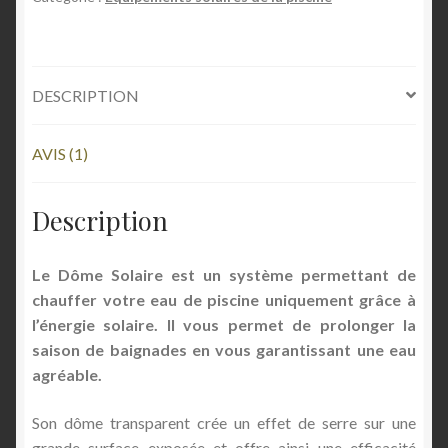
NOTATION
Shop Settings
CLIENT
Vendors
DESCRIPTION
AVIS (1)
Description
Le Dôme Solaire est un système permettant de
chauffer votre eau de piscine uniquement grâce à
l’énergie solaire. Il vous permet de prolonger la
saison de baignades en vous garantissant une eau
agréable.
Son dôme transparent crée un effet de serre sur une
grande surface exposée et offre ainsi une efficacité