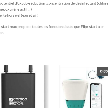
 potentiel d’oxydo-réduction :concentration de désinfectant (chlore
e, oxygène actif…)
lerte hors gel (eau et air)
r start max propose toutes les fonctionalistés que Flipr start a en
on
€
430