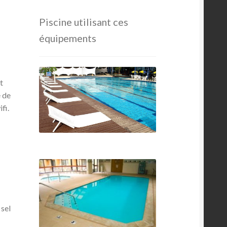
Piscine utilisant ces
équipements
t
e de
fi.
 sel