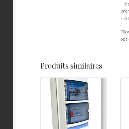
– le
brom
– l’a
Flip
opti
Produits similaires