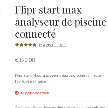
Flipr start max
ies (UE)
Store Manager
Validation de la commande
analyseur de piscine
connecté
(
1
AVIS CLIENT)
NOTÉ
1
5.00
SUR 5
€
390,00
BASÉ SUR
NOTATION
CLIENT
Flipr Start Max, l’analyseur d’eau de piscine connecté
fabriqué en France
Rupture de stock
Catégorie :
Domotique piscine / objets connectés piscine