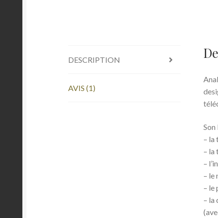
De
DESCRIPTION
Anal
AVIS (1)
desi
télé
Son 
– la
– la
– l’
– le
– le 
– la
(ave