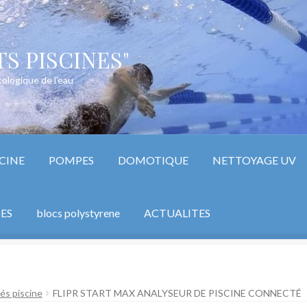
S PISCINES"
ologique de l'eau
CINE
POMPES
DOMOTIQUE
NETTOYAGE UV
ES
blocs polystyrene
ACTUALITES
cine
Conditions Générales d’utilisation – devis blocs maison
és piscine
FLIPR START MAX ANALYSEUR DE PISCINE CONNECTÉ
ne polystyrène
Mentions légales
Mon compte
Page d’accueil
Panie