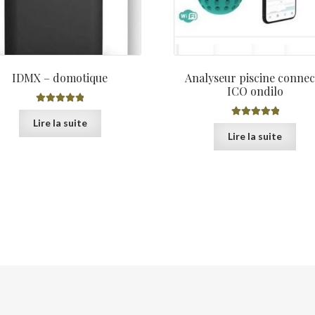
IDMX – domotique
Analyseur piscine connec
ICO ondilo
Note
5.00
sur
Lire la suite
5
Note
5.00
sur
Lire la suite
5