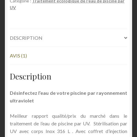
Catégorie :
Traitement écologique de l'eau de piscine par
BASÉ SUR
UV
NOTATION
Shop Settings
CLIENT
Vendors
DESCRIPTION
AVIS (1)
Description
Désinfectez l’eau de votre piscine par rayonnement
ultraviolet
Meilleur rapport qualité/prix du marché dans le
traitement de l’eau de piscine par UV. Stérilisation par
UV avec corps Inox 316 L . Avec coffret d’injection