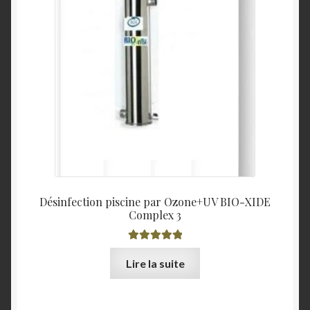
Désinfection piscine par Ozone+UV BIO-XIDE
Complex 3
Note
5.00
sur
Lire la suite
5