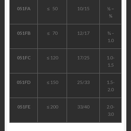
051FA
≤ 50
10/15
½ –
¾
051FB
≤ 70
12/17
¾ –
1.0
051FC
≤ 120
17/25
1.0-
1.5
051FD
≤ 150
25/33
1.5-
2.0
051FE
≤ 200
33/40
2.0-
3.0