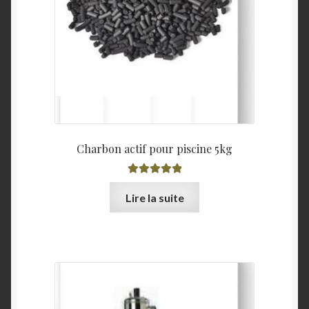
Charbon actif pour piscine 5kg
Note
5.00
sur
Lire la suite
5