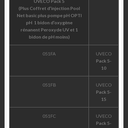
UVECO Pack 5
(Plus Coffret d’injection Pool
Net basic plus pompe pH OPTI
pH 1 bidon d’oxygène
rénanent Peroxyde UV et 1
bidon de pH moins)
051FA
UVECO
Pack 5-
10
051FB
UVECO
Pack 5-
15
051FC
UVECO
Pack 5-