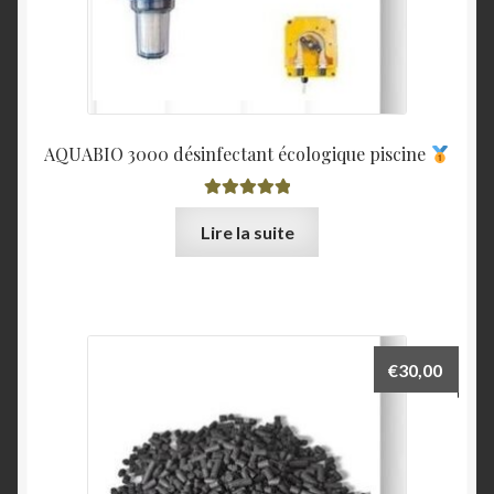
AQUABIO 3000 désinfectant écologique piscine
Note
5.00
sur
Lire la suite
5
€
30,00