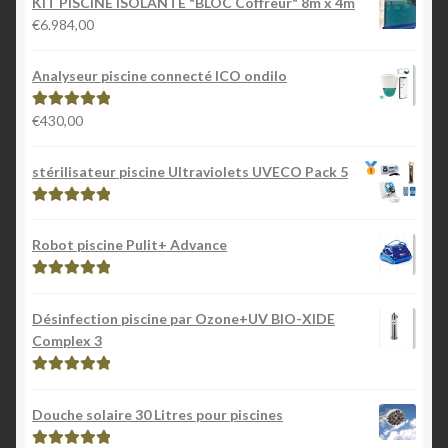
KIT PISCINE ISOLANTE "BLOC Coffreur" 8m x 4m
€
6.984,00
Analyseur piscine connecté ICO ondilo
€
430,00
Note
5.00
sur
5
stérilisateur piscine Ultraviolets UVECO Pack 5
Note
5.00
sur
5
Robot piscine Pulit+ Advance
Note
5.00
sur
5
Désinfection piscine par Ozone+UV BIO-XIDE
Complex 3
Note
5.00
sur
5
Douche solaire 30 Litres pour piscines