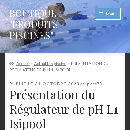
BOUTIQUE
Aller
Aller
Menu
à
au
"PRODUITS
la
contenu
PISCINES"
navigation
Accueil
Accueil
Actualités piscine
PRÉSENTATION DU
CGU devis blocs polystyrène pour piscine
RÉGULATEUR DE PH L1 ISIPOOL
Conditions Générales d’utilisation – devis blocs maison
PUBLIÉ LE
31 OCTOBRE 2023
par
pisce78
Présentation du
Conditions Générales de Vente des kits piscine
polystyrène
Régulateur de pH L1
Mentions légales
Isipool