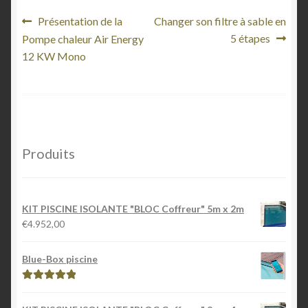
Navigation
Article
Article
Présentation de la
Changer son filtre à sable en
précédent :
suivant :
5 étapes
Pompe chaleur Air Energy
de
12 KW Mono
l’article
Produits
KIT PISCINE ISOLANTE "BLOC Coffreur" 5m x 2m
€
4.952,00
Blue-Box piscine
Note
5.00
sur
5