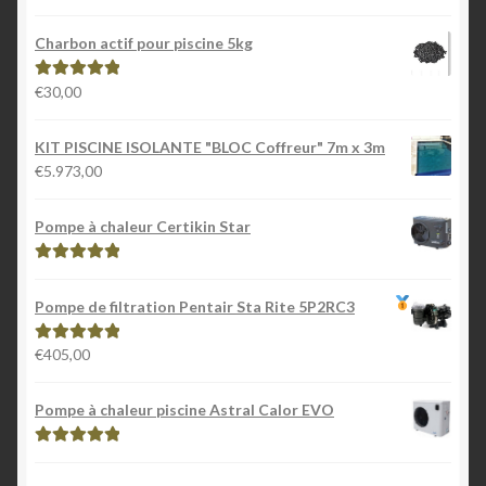
5
Charbon actif pour piscine 5kg
€
30,00
Note
5.00
sur
5
KIT PISCINE ISOLANTE "BLOC Coffreur" 7m x 3m
€
5.973,00
Pompe à chaleur Certikin Star
Note
5.00
sur
5
Pompe de filtration Pentair Sta Rite 5P2RC3
€
405,00
Note
5.00
sur
5
Pompe à chaleur piscine Astral Calor EVO
Note
5.00
sur
5