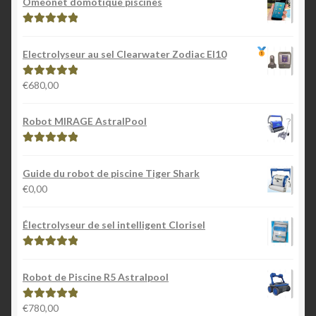
Omeonet domotique piscines
Note
5.00
sur
5
Electrolyseur au sel Clearwater Zodiac EI10
€
680,00
Note
5.00
sur
5
Robot MIRAGE AstralPool
Note
5.00
sur
5
Guide du robot de piscine Tiger Shark
€
0,00
Électrolyseur de sel intelligent Clorisel
Note
5.00
sur
5
Robot de Piscine R5 Astralpool
€
780,00
Note
5.00
sur